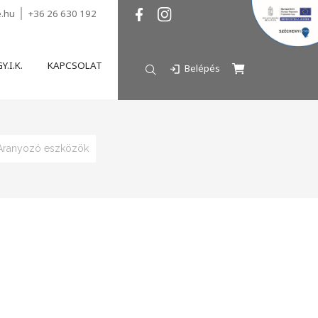
e.hu
+36 26 630 192
Y.I.K.
KAPCSOLAT
Belépés
Aranyozó eszközök