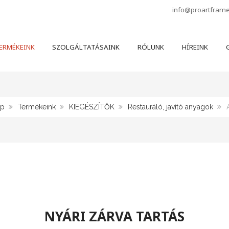
info@proartfram
ERMÉKEINK
SZOLGÁLTATÁSAINK
RÓLUNK
HÍREINK
G
ap
Termékeink
KIEGÉSZÍTŐK
Restauráló, javító anyagok
NYÁRI ZÁRVA TARTÁS