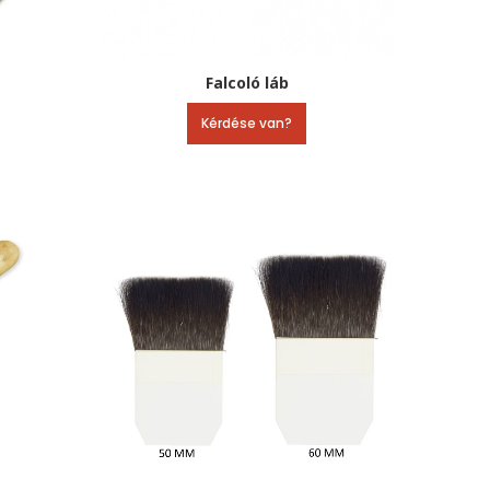
Falcoló láb
Kérdése van?