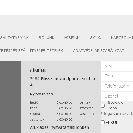
GÁLTATÁSAINK
RÓLUNK
HÍREINK
GY.I.K.
KAPCSOLA
ZETÉSI ÉS SZÁLLÍTÁSI FELTÉTELEK
ADATVÉDELMI SZABÁLYZAT
CÍMÜNK:
2084 Pilisszentiván Ipartelep utca
2.
Nyitva tartás:
hétfő
8:00–16:00
péntek
8:00–15:30
kedd
8:00–16:00
szombat
Zárva
Elfogadom az
ad
szerda
8:00–16:00
vasárnap
Zárva
csütörtök
8:00–16:00
ELKÜLD
Árukiadás: nyitvatartási időben