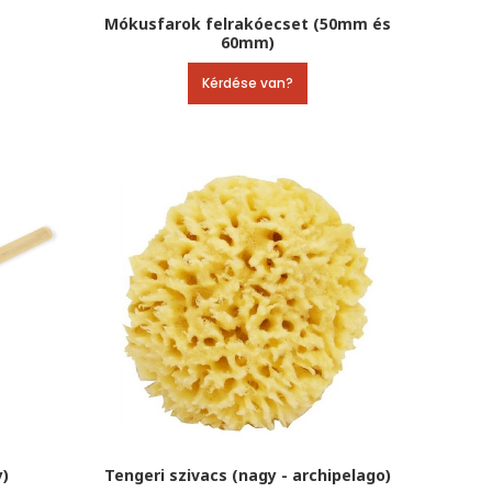
Mókusfarok felrakóecset (50mm és
60mm)
Kérdése van?
y)
Tengeri szivacs (nagy - archipelago)