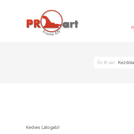
T
Ön itt van:
Kezdől
Kedves Látogató!