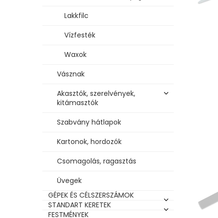
Lakkfilc
Vízfesték
Waxok
Vásznak
Akasztók, szerelvények,
kitámasztók
Szabvány hátlapok
Kartonok, hordozók
Csomagolás, ragasztás
Üvegek
GÉPEK ÉS CÉLSZERSZÁMOK
STANDART KERETEK
FESTMÉNYEK