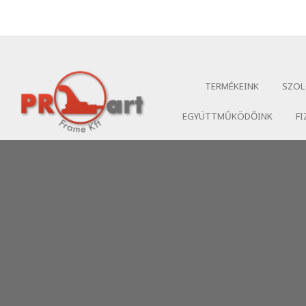
TERMÉKEINK
SZOL
EGYÜTTMŰKÖDŐINK
FI