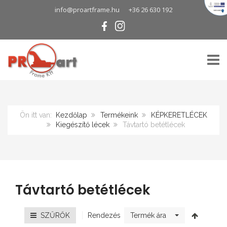
info@proartframe.hu
+36 26 630 192
TOGG
Ön itt van:
Kezdőlap
Termékeink
KÉPKERETLÉCEK
Kiegészítő lécek
Távtartó betétlécek
Távtartó betétlécek
Rendezés
SZŰRŐK
Termék ára