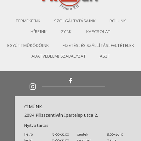
TERMÉKEINK
SZOLGÁLTATÁSAINK
RÓLUNK
HÍREINK
GY.I.K.
KAPCSOLAT
EGYÜTTMŰKÖDŐINK
FIZETÉSI ÉS SZÁLLÍTÁSI FELTÉTELEK
ADATVÉDELMI SZABÁLYZAT
ÁSZF
CÍMÜNK:
2084 Pilisszentiván Ipartelep utca 2.
Nyitva tartás:
hétfő
8:00–16:00
péntek
8:00–15:30
kedd
8:00–16:00
szombat
Zárva