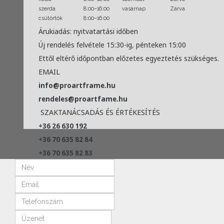
szerda
8:00–16:00
vasárnap
Zárva
csütörtök
8:00–16:00
Árukiadás: nyitvatartási időben
Új rendelés felvétele 15:30-ig, pénteken 15:00
Ettől eltérő időpontban előzetes egyeztetés szükséges.
EMAIL
info@proartframe.hu
rendeles@proartfame.hu
SZAKTANÁCSADÁS ÉS ÉRTÉKESÍTÉS
+36 26 630 192
+36 70 635 82 84
+36 70 635 82 83