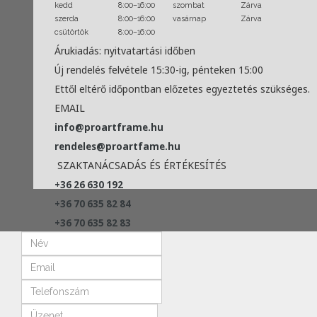
kedd
8:00–16:00
szombat
Zárva
szerda
8:00–16:00
vasárnap
Zárva
csütörtök
8:00–16:00
Árukiadás: nyitvatartási időben
Új rendelés felvétele 15:30-ig, pénteken 15:00
Ettől eltérő időpontban előzetes egyeztetés szükséges.
EMAIL
info@proartframe.hu
rendeles@proartfame.hu
SZAKTANÁCSADÁS ÉS ÉRTÉKESÍTÉS
+36 26 630 192
+36 70 635 82 84
+36 70 635 82 83