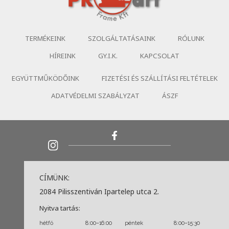
TERMÉKEINK
SZOLGÁLTATÁSAINK
RÓLUNK
HÍREINK
GY.I.K.
KAPCSOLAT
EGYÜTTMŰKÖDŐINK
FIZETÉSI ÉS SZÁLLÍTÁSI FELTÉTELEK
ADATVÉDELMI SZABÁLYZAT
ÁSZF
CÍMÜNK:
2084 Pilisszentiván Ipartelep utca 2.
Nyitva tartás:
hétfő
8:00–16:00
péntek
8:00–15:30