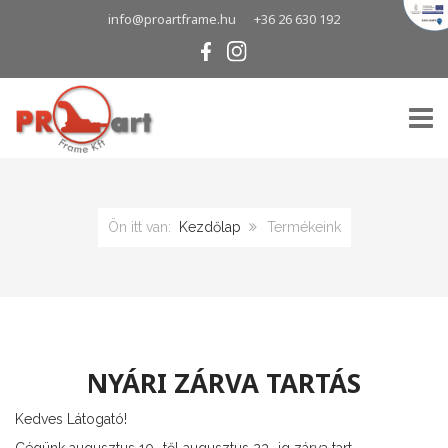
info@proartframe.hu
+36 26 630 192
TOGG
Ön itt van:
Kezdőlap
Termékeink
NYÁRI ZÁRVA TARTÁS
Kedves Látogató!