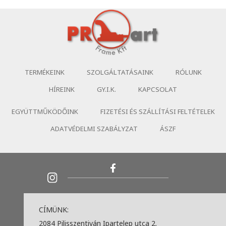
TERMÉKEINK
SZOLGÁLTATÁSAINK
RÓLUNK
HÍREINK
GY.I.K.
KAPCSOLAT
EGYÜTTMŰKÖDŐINK
FIZETÉSI ÉS SZÁLLÍTÁSI FELTÉTELEK
ADATVÉDELMI SZABÁLYZAT
ÁSZF
CÍMÜNK:
2084 Pilisszentiván Ipartelep utca 2.