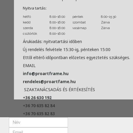
Nyitva tartás:
hétfő
8:00–16:00
péntek
8:00–15:30
kedd
8:00–16:00
szombat
Zárva
szerda
8:00–16:00
vasárnap
Zárva
csütörtök
8:00–16:00
Árukiadás: nyitvatartási időben
Új rendelés felvétele 15:30-ig, pénteken 15:00
Ettől eltérő időpontban előzetes egyeztetés szükséges.
EMAIL
info@proartframe.hu
rendeles@proartfame.hu
SZAKTANÁCSADÁS ÉS ÉRTÉKESÍTÉS
+36 26 630 192
+36 70 635 82 84
+36 70 635 82 83