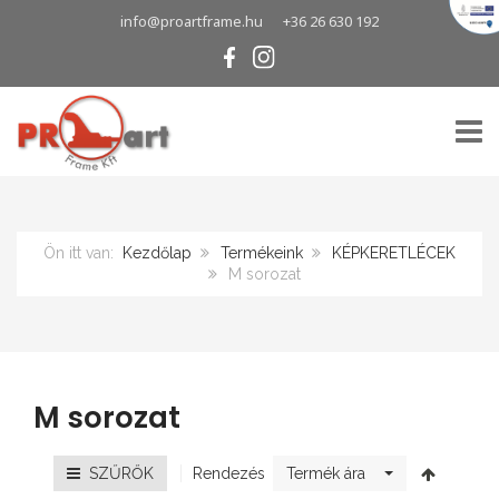
info@proartframe.hu
+36 26 630 192
TOGG
Ön itt van:
Kezdőlap
Termékeink
KÉPKERETLÉCEK
M sorozat
M sorozat
Rendezés
SZŰRŐK
Termék ára