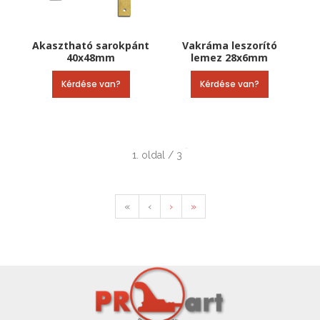
Akasztható sarokpánt
Vakráma leszorító
40x48mm
lemez 28x6mm
Kérdése van?
Kérdése van?
1. oldal / 3
«
‹
›
»