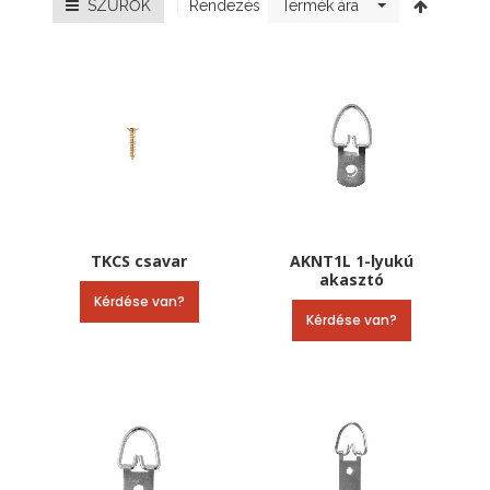
Rendezés
SZŰRŐK
Termék ára
TKCS csavar
AKNT1L 1-lyukú
akasztó
Kérdése van?
Kérdése van?