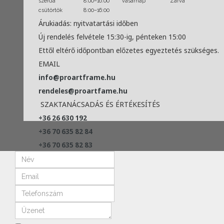
szerda
8:00–16:00
vasárnap
Zárva
csütörtök
8:00–16:00
Árukiadás: nyitvatartási időben
Új rendelés felvétele 15:30-ig, pénteken 15:00
Ettől eltérő időpontban előzetes egyeztetés szükséges.
EMAIL
info@proartframe.hu
rendeles@proartfame.hu
SZAKTANÁCSADÁS ÉS ÉRTÉKESÍTÉS
+36 26 630 192
+36 70 635 82 84
+36 70 635 82 83