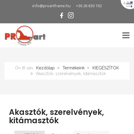
info@proartframe.hu
+36 26 630 192
TOGG
Ön itt van:
Kezdőlap
Termékeink
KIEGÉSZÍTŐK
Akasztók, szerelvények, kitámasztók
Akasztók, szerelvények,
kitámasztók