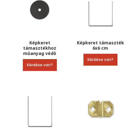
Képkeret
Képkeret támaszték
támasztékhoz
6х6 cm
műanyag védő
Kérdése van?
Kérdése van?