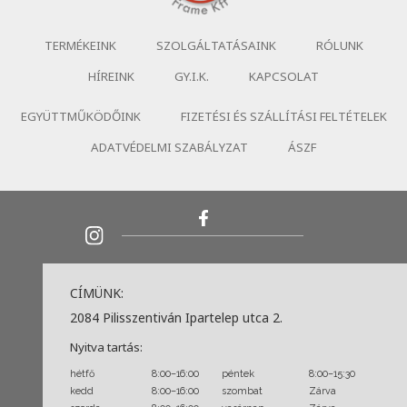
TERMÉKEINK
SZOLGÁLTATÁSAINK
RÓLUNK
HÍREINK
GY.I.K.
KAPCSOLAT
EGYÜTTMŰKÖDŐINK
FIZETÉSI ÉS SZÁLLÍTÁSI FELTÉTELEK
ADATVÉDELMI SZABÁLYZAT
ÁSZF
CÍMÜNK:
2084 Pilisszentiván Ipartelep utca 2.
Nyitva tartás:
hétfő
8:00–16:00
péntek
8:00–15:30
kedd
8:00–16:00
szombat
Zárva