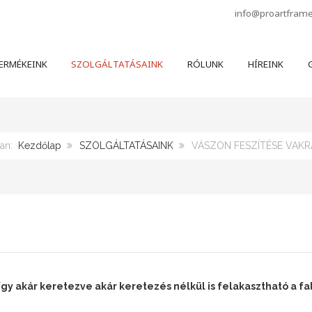
info@proartfram
ERMÉKEINK
SZOLGÁLTATÁSAINK
RÓLUNK
HÍREINK
G
van:
Kezdőlap
SZOLGÁLTATÁSAINK
VÁSZON FESZÍTÉSE VAK
gy akár keretezve akár keretezés nélkül is felakasztható a fal