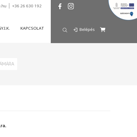
e.hu
+36 26 630 192
Y.I.K.
KAPCSOLAT
Belépés
RÁMÁRA
ra.