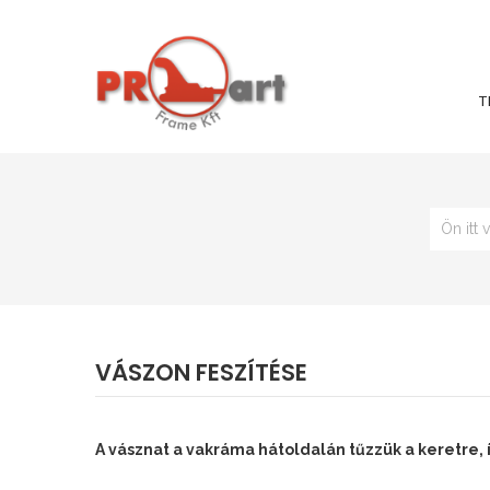
T
Ön itt 
VÁSZON FESZÍTÉSE
A vásznat a vakráma hátoldalán tűzzük a keretre, í