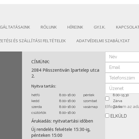
GÁLTATÁSAINK
RÓLUNK
HÍREINK
GY.I.K.
KAPCSOLA
ZETÉSI ÉS SZÁLLÍTÁSI FELTÉTELEK
ADATVÉDELMI SZABÁLYZAT
CÍMÜNK:
2084 Pilisszentiván Ipartelep utca
2.
Nyitva tartás:
hétfő
8:00–16:00
péntek
8:00–15:30
kedd
8:00–16:00
szombat
Zárva
Elfogadom az
ad
szerda
8:00–16:00
vasárnap
Zárva
csütörtök
8:00–16:00
ELKÜLD
Árukiadás: nyitvatartási időben
Új rendelés felvétele 15:30-ig,
pénteken 15:00