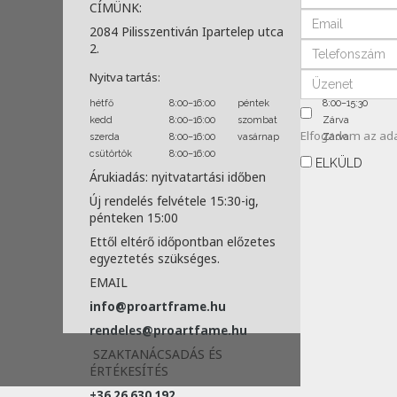
CÍMÜNK:
2084 Pilisszentiván Ipartelep utca
2.
Nyitva tartás:
hétfő
8:00–16:00
péntek
8:00–15:30
kedd
8:00–16:00
szombat
Zárva
Elfogadom az
ad
szerda
8:00–16:00
vasárnap
Zárva
csütörtök
8:00–16:00
ELKÜLD
Árukiadás: nyitvatartási időben
Új rendelés felvétele 15:30-ig,
pénteken 15:00
Ettől eltérő időpontban előzetes
egyeztetés szükséges.
EMAIL
info@proartframe.hu
rendeles@proartfame.hu
SZAKTANÁCSADÁS ÉS
ÉRTÉKESÍTÉS
+36 26 630 192