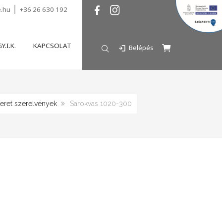
e.hu
+36 26 630 192
Y.I.K.
KAPCSOLAT
Belépés
eret szerelvények
Sarokvas 1020-300