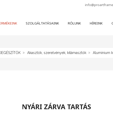
info@proartfram
ERMÉKEINK
SZOLGÁLTATÁSAINK
RÓLUNK
HÍREINK
G
KIEGÉSZÍTŐK
Akasztók, szerelvények, kitámasztók
Alumínium k
NYÁRI ZÁRVA TARTÁS