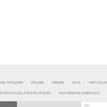
GÁLTATÁSAINK
RÓLUNK
HÍREINK
GY.I.K.
KAPCSOLA
ZETÉSI ÉS SZÁLLÍTÁSI FELTÉTELEK
ADATVÉDELMI SZABÁLYZAT