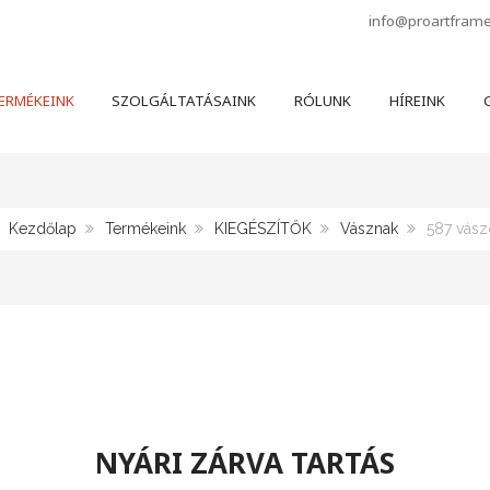
info@proartfram
ERMÉKEINK
SZOLGÁLTATÁSAINK
RÓLUNK
HÍREINK
G
n:
Kezdőlap
Termékeink
KIEGÉSZÍTŐK
Vásznak
587 vás
NYÁRI ZÁRVA TARTÁS