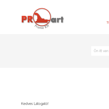
T
Ön itt va
Kedves Látogató!