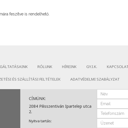
ára feszítve is rendelhető.
GÁLTATÁSAINK
RÓLUNK
HÍREINK
GY.I.K.
KAPCSOLA
ZETÉSI ÉS SZÁLLÍTÁSI FELTÉTELEK
ADATVÉDELMI SZABÁLYZAT
CÍMÜNK:
2084 Pilisszentiván Ipartelep utca
2.
Nyitva tartás: