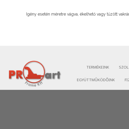
Igény esetén méretre vágva, ékelhető vagy tűzött vakrám
TERMÉKEINK
SZOL
EGYÜTTMŰKÖDŐINK
FI