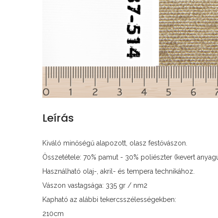
Leírás
Kiváló minőségű alapozott, olasz festővászon.
Összetétele: 70% pamut - 30% poliészter (kevert anyag
Használható olaj-, akril- és tempera technikához.
Vászon vastagsága: 335 gr / nm2
Kapható az alábbi tekercsszélességekben:
210cm