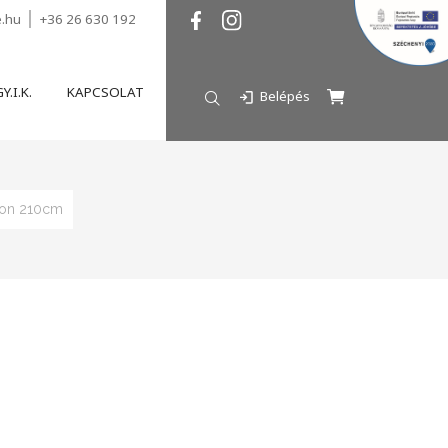
e.hu
+36 26 630 192
Y.I.K.
KAPCSOLAT
Belépés
zon 210cm