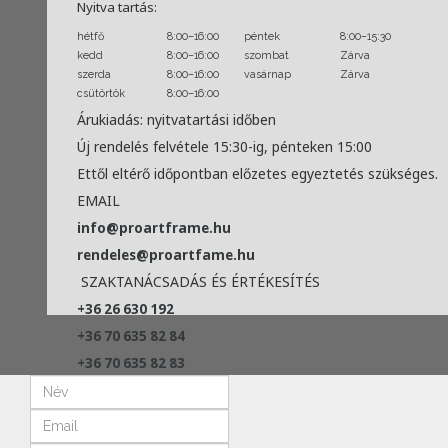
Nyitva tartás:
hétfő
8:00–16:00
péntek
8:00–15:30
kedd
8:00–16:00
szombat
Zárva
szerda
8:00–16:00
vasárnap
Zárva
csütörtök
8:00–16:00
Árukiadás: nyitvatartási időben
Új rendelés felvétele 15:30-ig, pénteken 15:00
Ettől eltérő időpontban előzetes egyeztetés szükséges.
EMAIL
info@proartframe.hu
rendeles@proartfame.hu
SZAKTANÁCSADÁS ÉS ÉRTÉKESÍTÉS
+36 26 630 192
+36 70 635 82 84
+36 70 635 82 83