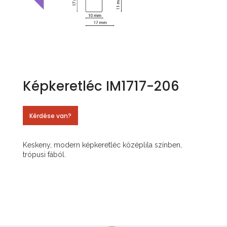
Képkeretléc IM1717-206
Kérdése van?
Keskeny, modern képkeretléc középlila színben,
trópusi fából.