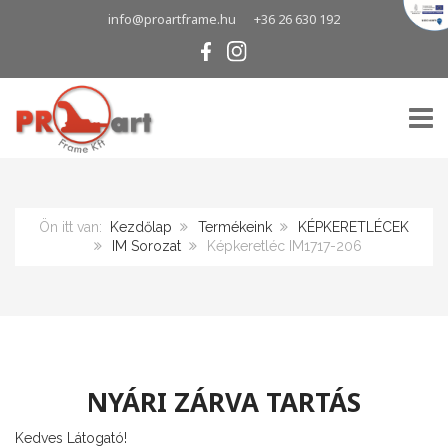
info@proartframe.hu
+36 26 630 192
TOGG
Ön itt van:
Kezdőlap
Termékeink
KÉPKERETLÉCEK
IM Sorozat
Képkeretléc IM1717-206
NYÁRI ZÁRVA TARTÁS
Kedves Látogató!