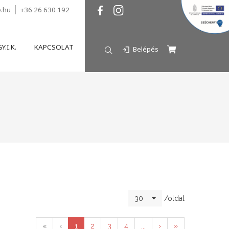
e.hu
+36 26 630 192
Y.I.K.
KAPCSOLAT
Belépés
/oldal
30
«
‹
1
2
3
4
...
›
»