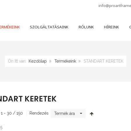
info@proartfram
ERMÉKEINK
SZOLGÁLTATÁSAINK
RÓLUNK
HÍREINK
G
Ön itt van:
Kezdőlap
Termékeink
STANDART KERETEK
NDART KERETEK
 1 - 30 / 150
Rendezés
Termék ára
 5