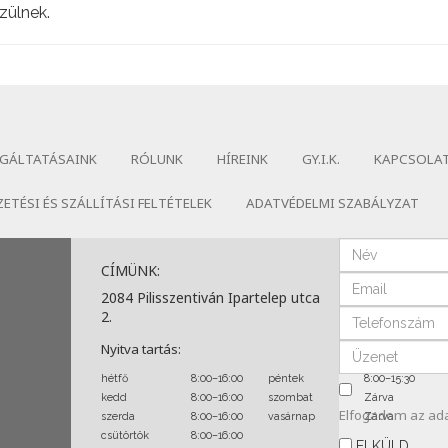
zülnek.
GÁLTATÁSAINK
RÓLUNK
HÍREINK
GY.I.K.
KAPCSOLA
ZETÉSI ÉS SZÁLLÍTÁSI FELTÉTELEK
ADATVÉDELMI SZABÁLYZAT
CÍMÜNK:
2084 Pilisszentiván Ipartelep utca
2.
Nyitva tartás:
hétfő
8:00–16:00
péntek
8:00–15:30
kedd
8:00–16:00
szombat
Zárva
Elfogadom az
ad
szerda
8:00–16:00
vasárnap
Zárva
csütörtök
8:00–16:00
ELKÜLD