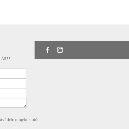
T
ÁSZF
atvédelmi
tájékoztatót.