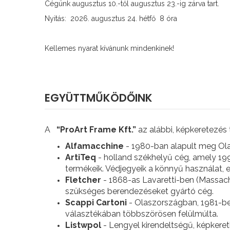
Cégünk augusztus 10.-től augusztus 23.-ig zárva tart.
Nyitás: 2026. augusztus 24. hétfő 8 óra
Kellemes nyarat kívánunk mindenkinek!
EGYÜTTMŰKÖDŐINK
A
“ProArt Frame Kft.”
az alábbi, képkeretezés
Alfamacchine
- 1980-ban alapult meg Ola
ArtiTeq
- holland székhelyű cég, amely 199
termékeik. Védjegyeik a könnyű használat, e
Fletcher
- 1868-as Lavaretti-ben (Massach
szükséges berendezéseket gyártó cég.
Scappi Cartoni
- Olaszországban, 1981-be
választékában többszörösen felülmúlta.
Listwpol
- Lengyel kirendeltségű, képkere