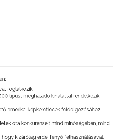
en:
l foglalkozik.
500 típust meghaladó kínálattal rendelkezik,
ető amerikai képkeretlécek feldolgozásához
zdetek óta konkurenseit mind minőségében, mind
 hogy kizárólag erdei fenyő felhasználásával,