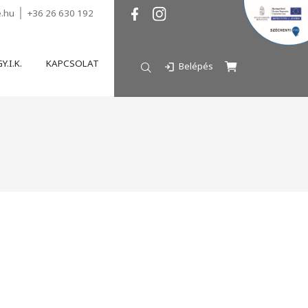
e.hu
+36 26 630 192
Y.I.K.
KAPCSOLAT
Belépés