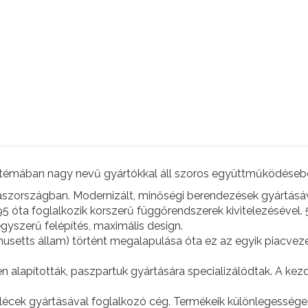
 témában nagy nevű gyártókkal áll szoros együttműködéseb
szországban. Modernizált, minőségi berendezések gyártásáva
5 óta foglalkozik korszerű függőrendszerek kivitelezésével. 
gyszerű felépítés, maximális design.
usetts állam) történt megalapulása óta ez az egyik piacvez
n alapították, paszpartuk gyártására specializálódtak. A ke
tlécek gyártásával foglalkozó cég. Termékeik különlegessége,