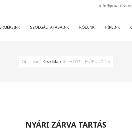
info@proartfram
ERMÉKEINK
SZOLGÁLTATÁSAINK
RÓLUNK
HÍREINK
G
Ön itt van:
Kezdőlap
EGYÜTTMŰKÖDŐINK
NYÁRI ZÁRVA TARTÁS