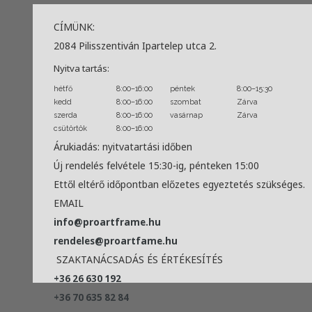
CÍMÜNK:
2084 Pilisszentiván Ipartelep utca 2.
Nyitva tartás:
hétfő
8:00–16:00
péntek
8:00–15:30
kedd
8:00–16:00
szombat
Zárva
szerda
8:00–16:00
vasárnap
Zárva
csütörtök
8:00–16:00
Árukiadás: nyitvatartási időben
Új rendelés felvétele 15:30-ig, pénteken 15:00
Ettől eltérő időpontban előzetes egyeztetés szükséges.
EMAIL
info@proartframe.hu
rendeles@proartfame.hu
SZAKTANÁCSADÁS ÉS ÉRTÉKESÍTÉS
+36 26 630 192
+36 70 635 82 84