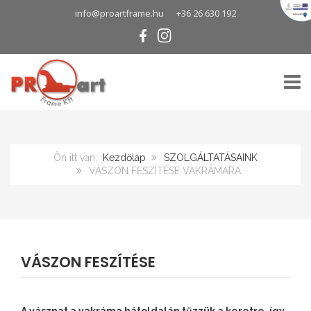
info@proartframe.hu
+36 26 630 192
TOGG
Ön itt van:
Kezdőlap
SZOLGÁLTATÁSAINK
VÁSZON FESZÍTÉSE VAKRÁMÁRA
VÁSZON FESZÍTÉSE