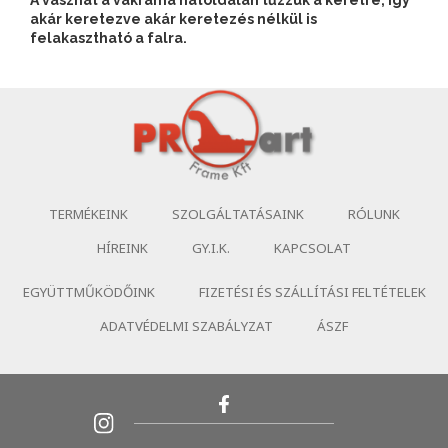
A vásznat a vakráma hátoldalán tűzzük a keretre, így
akár keretezve akár keretezés nélkül is
felakasztható a falra.
TERMÉKEINK
SZOLGÁLTATÁSAINK
RÓLUNK
HÍREINK
GY.I.K.
KAPCSOLAT
EGYÜTTMŰKÖDŐINK
FIZETÉSI ÉS SZÁLLÍTÁSI FELTÉTELEK
ADATVÉDELMI SZABÁLYZAT
ÁSZF