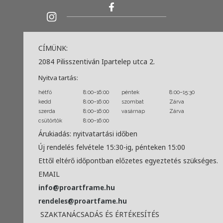
CÍMÜNK:
2084 Pilisszentiván Ipartelep utca 2.
Nyitva tartás:
hétfő
8:00–16:00
péntek
8:00–15:30
kedd
8:00–16:00
szombat
Zárva
szerda
8:00–16:00
vasárnap
Zárva
csütörtök
8:00–16:00
Árukiadás: nyitvatartási időben
Új rendelés felvétele 15:30-ig, pénteken 15:00
Ettől eltérő időpontban előzetes egyeztetés szükséges.
EMAIL
info@proartframe.hu
rendeles@proartfame.hu
SZAKTANÁCSADÁS ÉS ÉRTÉKESÍTÉS