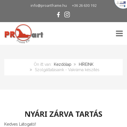
info@proartframe.hu
+36 26 630 192
TOGG
Ön itt van:
Kezdőlap
HÍREINK
Szolgáltatásaink - Vakráma készítés
NYÁRI ZÁRVA TARTÁS
Kedves Látogató!