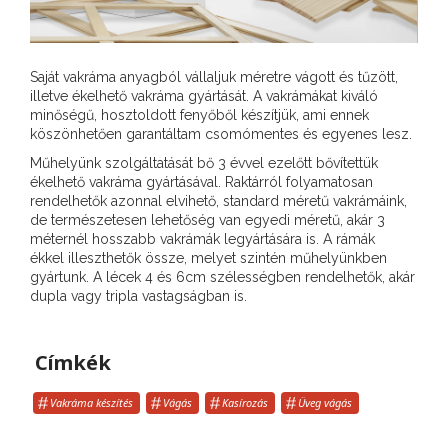
Saját vakráma anyagból vállaljuk méretre vágott és tűzött,
illetve ékelhető vakráma gyártását. A vakrámákat kiváló
minőségű, hosztoldott fenyőből készítjük, ami ennek
köszönhetően garantáltam csomómentes és egyenes lesz.
Műhelyünk szolgáltatását bő 3 évvel ezelőtt bővítettük
ékelhető vakráma gyártásával. Raktárról folyamatosan
rendelhetők azonnal elvihető, standard méretű vakrámáink,
de természetesen lehetőség van egyedi méretű, akár 3
méternél hosszabb vakrámák legyártására is. A rámák
ékkel illeszthetők össze, melyet szintén műhelyünkben
gyártunk. A lécek 4 és 6cm szélességben rendelhetők, akár
dupla vagy tripla vastagságban is.
Címkék
Vakráma készítés
Vágás
Kasírozás
Üveg vágás