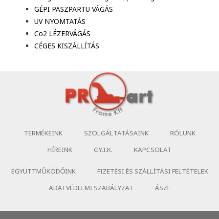
GÉPI PASZPARTU VÁGÁS
UV NYOMTATÁS
Co2 LÉZERVÁGÁS
CÉGES KISZÁLLÍTÁS
TERMÉKEINK
SZOLGÁLTATÁSAINK
RÓLUNK
HÍREINK
GY.I.K.
KAPCSOLAT
EGYÜTTMŰKÖDŐINK
FIZETÉSI ÉS SZÁLLÍTÁSI FELTÉTELEK
ADATVÉDELMI SZABÁLYZAT
ÁSZF