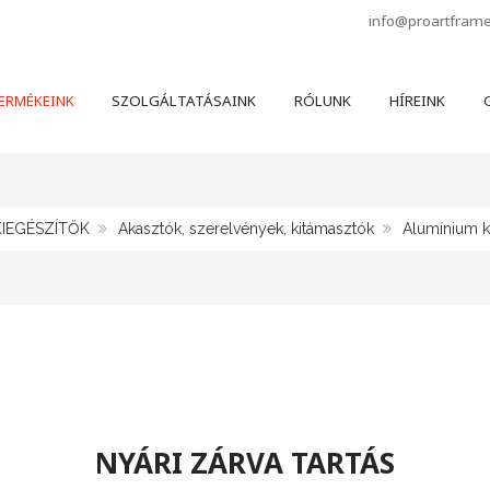
info@proartfram
ERMÉKEINK
SZOLGÁLTATÁSAINK
RÓLUNK
HÍREINK
G
KIEGÉSZÍTŐK
Akasztók, szerelvények, kitámasztók
Alumínium k
NYÁRI ZÁRVA TARTÁS