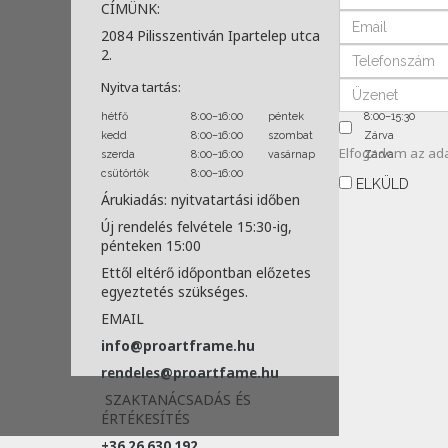
CÍMÜNK:
2084 Pilisszentiván Ipartelep utca
2.
Nyitva tartás:
hétfő
8:00–16:00
péntek
8:00–15:30
kedd
8:00–16:00
szombat
Zárva
Elfogadom az
ad
szerda
8:00–16:00
vasárnap
Zárva
csütörtök
8:00–16:00
ELKÜLD
Árukiadás: nyitvatartási időben
Új rendelés felvétele 15:30-ig,
pénteken 15:00
Ettől eltérő időpontban előzetes
egyeztetés szükséges.
EMAIL
info@proartframe.hu
rendeles@proartfame.hu
SZAKTANÁCSADÁS ÉS
ÉRTÉKESÍTÉS
+36 26 630 192