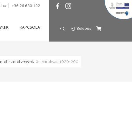
e.hu
+36 26 630 192
Y.I.K.
KAPCSOLAT
Belépés
eret szerelvények
Sarokvas 1020-200