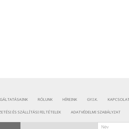
GÁLTATÁSAINK
RÓLUNK
HÍREINK
GY.I.K.
KAPCSOLA
ZETÉSI ÉS SZÁLLÍTÁSI FELTÉTELEK
ADATVÉDELMI SZABÁLYZAT