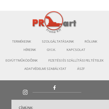
TERMÉKEINK
SZOLGÁLTATÁSAINK
RÓLUNK
HÍREINK
GY.I.K.
KAPCSOLAT
EGYÜTTMŰKÖDŐINK
FIZETÉSI ÉS SZÁLLÍTÁSI FELTÉTELEK
ADATVÉDELMI SZABÁLYZAT
ÁSZF
CÍMÜNK: