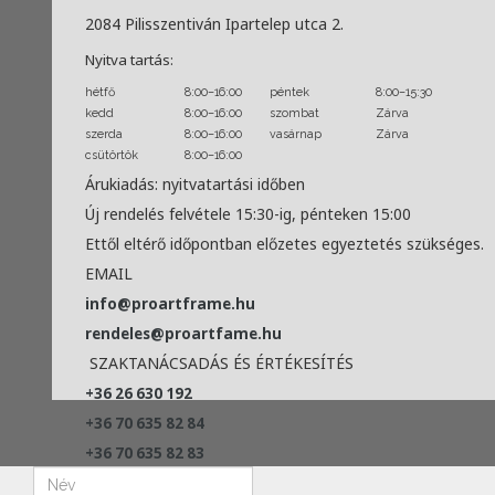
2084 Pilisszentiván Ipartelep utca 2.
Nyitva tartás:
hétfő
8:00–16:00
péntek
8:00–15:30
kedd
8:00–16:00
szombat
Zárva
szerda
8:00–16:00
vasárnap
Zárva
csütörtök
8:00–16:00
Árukiadás: nyitvatartási időben
Új rendelés felvétele 15:30-ig, pénteken 15:00
Ettől eltérő időpontban előzetes egyeztetés szükséges.
EMAIL
info@proartframe.hu
rendeles@proartfame.hu
SZAKTANÁCSADÁS ÉS ÉRTÉKESÍTÉS
+36 26 630 192
+36 70 635 82 84
+36 70 635 82 83