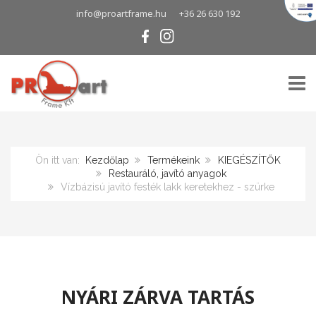
info@proartframe.hu
+36 26 630 192
TOGG
Ön itt van:
Kezdőlap
Termékeink
KIEGÉSZÍTŐK
Restauráló, javító anyagok
Vízbázisú javító festék lakk keretekhez - szürke
NYÁRI ZÁRVA TARTÁS