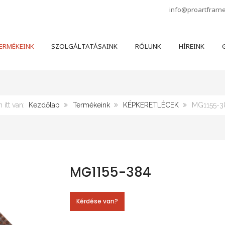
info@proartfram
ERMÉKEINK
SZOLGÁLTATÁSAINK
RÓLUNK
HÍREINK
G
 itt van:
Kezdőlap
Termékeink
KÉPKERETLÉCEK
MG1155-3
MG1155-384
Kérdése van?