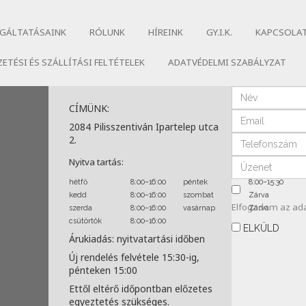
GÁLTATÁSAINK
RÓLUNK
HÍREINK
GY.I.K.
KAPCSOLA
ZETÉSI ÉS SZÁLLÍTÁSI FELTÉTELEK
ADATVÉDELMI SZABÁLYZAT
CÍMÜNK:
2084 Pilisszentiván Ipartelep utca
2.
Nyitva tartás:
hétfő
8:00–16:00
péntek
8:00–15:30
kedd
8:00–16:00
szombat
Zárva
Elfogadom az
ad
szerda
8:00–16:00
vasárnap
Zárva
csütörtök
8:00–16:00
ELKÜLD
Árukiadás: nyitvatartási időben
Új rendelés felvétele 15:30-ig,
pénteken 15:00
Ettől eltérő időpontban előzetes
egyeztetés szükséges.