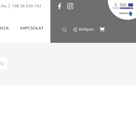
e.hu
+36 26 630 192
Y.I.K.
KAPCSOLAT
Belépés
84